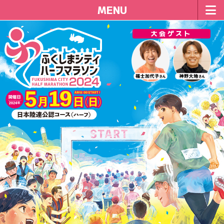
MENU
ホーム
大会ゲスト
大会概要
大会概要
大会ゲスト
2023大会記録
ランナーで参加
ボランティア
＆ランナー応援
ボランティア及びランナー応援隊の募集
コース＆アクセス