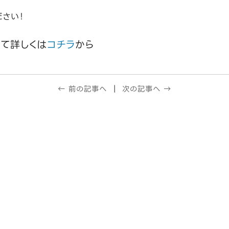
ださい！
いて詳しくは
コチラ
から
← 前の記事へ
次の記事へ →