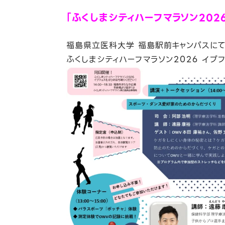
c
n
「ふくしまシティハーフマラソン2026
e
e
b
福島県立医科大学 福島駅前キャンパスに
o
ふくしまシティハーフマラソン2026 イブ
o
k