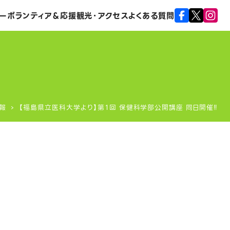
ー
ボランティア＆応援
観光・アクセス
よくある質問
報
【福島県立医科大学より】第１回 保健科学部公開講座 同日開催‼️