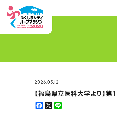
2026.05.12
【福島県立医科大学より】第１
F
X
L
a
i